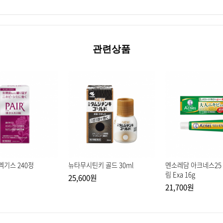
관련상품
엑기스 240정
뉴타무시틴키 골드 30ml
멘소레담 아크네스25
림 Exa 16g
25,600원
21,700원