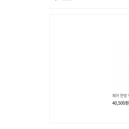
Prev
Next
뉴타무시틴키 골드 30ml
멘소레담 아크네스25 메디칼크
페어 한방 
림 Exa 16g
25,600원
40,500원
21,700원