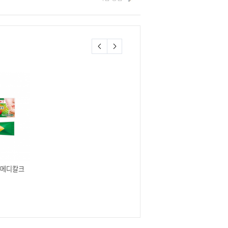
 메디칼크
페어 한방 엑기스 240정
뉴타무시틴키 골드 30ml
40,500원
25,600원