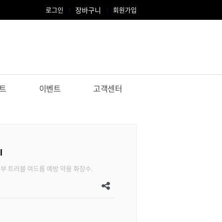
로그인
장바구니
회원가입
트
이벤트
고객센터
l
부 트러블 여드름 예방 약용 화장수.