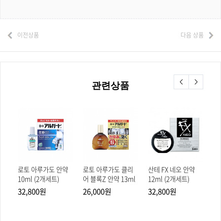
이전상품
다음 상품
관련상품
어
로토 아루가도 안약
로토 아루가도 클리
산테 FX 네오 안약
산
10ml (2개세트)
어 블록Z 안약 13ml
12ml (2개세트)
이 
32,800원
26,000원
32,800원
2