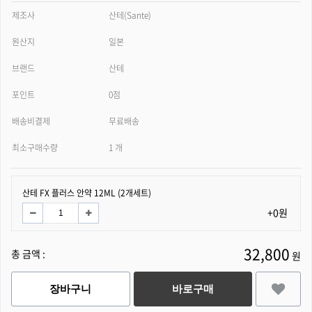
제조사
산테(Sante)
원산지
일본
브랜드
산테
포인트
0점
배송비결제
무료배송
최소구매수량
1 개
산테 FX 플러스 안약 12ML (2개세트)
+0원
32,800
총 금액 :
원
장바구니
바로구매